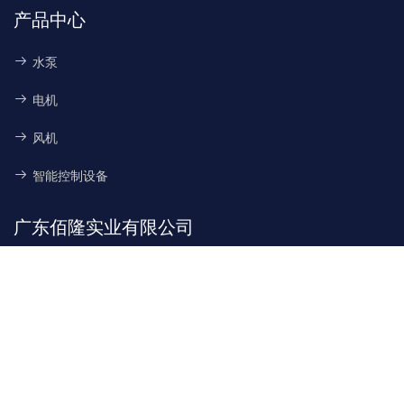
产品中心
水泵
电机
风机
智能控制设备
广东佰隆实业有限公司
地址:
东莞市万江街道黄龙街8号
WhatsApp
Skype
Email
Inquiry
电话:
0769-28639799
手机:
13580802991
邮箱:
466061018@qq.com